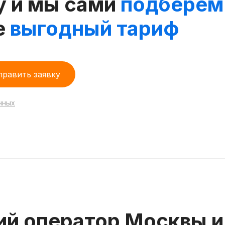
у и мы сами
подберем
е
выгодный тариф
править заявку
нных
ий оператор Москвы и