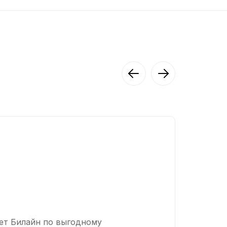
Для дома с ТВ 500 Мбит/сек
Домашний интернет
500
Мбит/сек
тв
Телевидение
221+
каналов
ет Билайн по выгодному