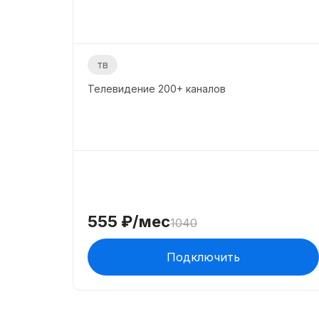
тв
Телевидение
200+
каналов
555
₽/мес
1040
Подключить