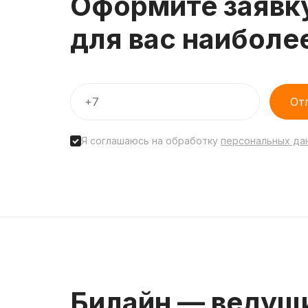
Оформите заявк
для вас наиболе
От
Я соглашаюсь на обработку
персональных да
Билайн — ведущ