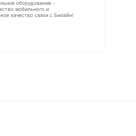
альное оборудование -
чество мобильного и
ое качество связи с Билайн!
375
₽/мес
750
Подключить