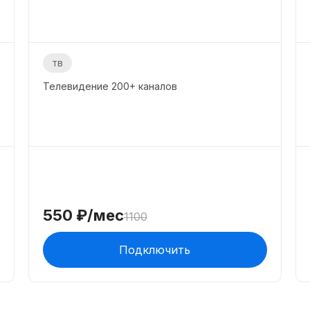
тв
Телевидение
200+
каналов
550
₽/мес
1100
Подключить