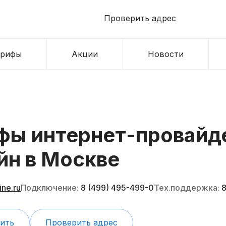
Проверить адрес
арифы
Акции
Новости
фы интернет-провайд
йн
в Москве
ne.ru
Подключение:
8 (499) 495-499-0
Тех.поддержка:
8
ить
Проверить адрес