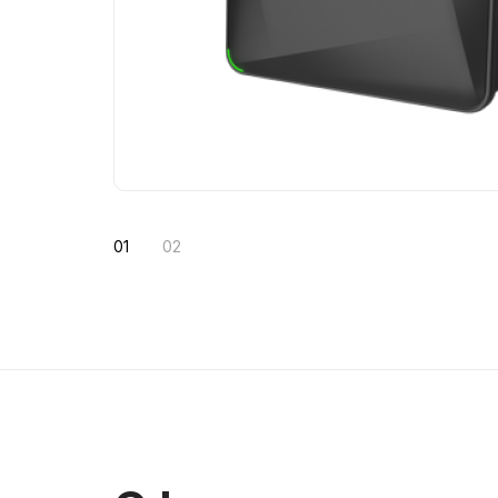
495
₽/мес
990
Подключить
0
1
0
2